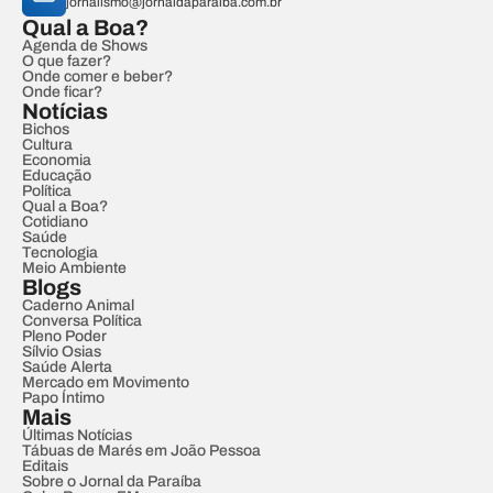
jornalismo@jornaldaparaiba.com.br
Qual a Boa?
Agenda de Shows
O que fazer?
Onde comer e beber?
Onde ficar?
Notícias
Bichos
Cultura
Economia
Educação
Política
Qual a Boa?
Cotidiano
Saúde
Tecnologia
Meio Ambiente
Blogs
Caderno Animal
Conversa Política
Pleno Poder
Sílvio Osias
Saúde Alerta
Mercado em Movimento
Papo Íntimo
Mais
Últimas Notícias
Tábuas de Marés em João Pessoa
Editais
Sobre o Jornal da Paraíba