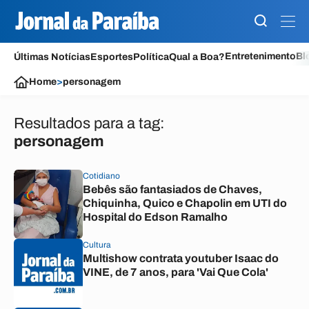
Entretenimento
Bl
Últimas Notícias
Esportes
Política
Qual a Boa?
Home
>
personagem
Resultados para a tag:
personagem
Cotidiano
Bebês são fantasiados de Chaves,
Chiquinha, Quico e Chapolin em UTI do
Hospital do Edson Ramalho
Cultura
Multishow contrata youtuber Isaac do
VINE, de 7 anos, para 'Vai Que Cola'