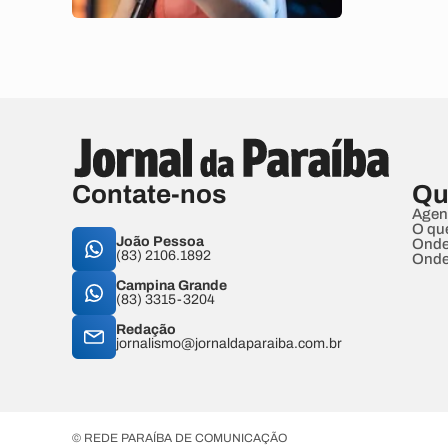
Contate-nos
Qu
Agen
O qu
João Pessoa
Onde
(83) 2106.1892
Onde
Campina Grande
(83) 3315-3204
Redação
jornalismo@jornaldaparaiba.com.br
© REDE PARAÍBA DE COMUNICAÇÃO