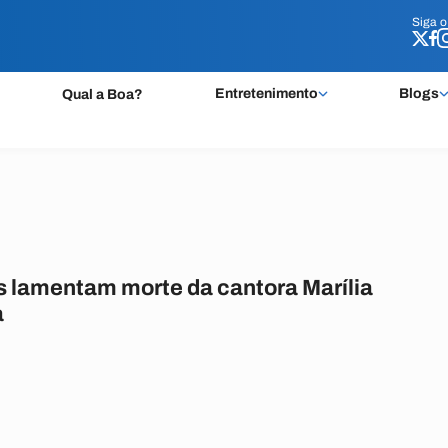
Siga 
Siga 
Entretenimento
Blogs
Qual a Boa?
 lamentam morte da cantora Marília
a