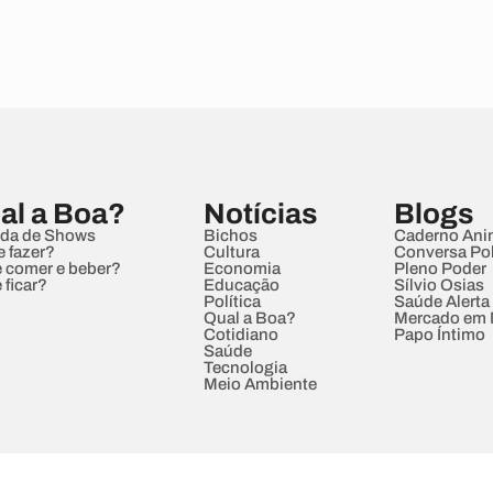
al a Boa?
Notícias
Blogs
da de Shows
Bichos
Caderno Ani
e fazer?
Cultura
Conversa Pol
 comer e beber?
Economia
Pleno Poder
 ficar?
Educação
Sílvio Osias
Política
Saúde Alerta
Qual a Boa?
Mercado em
Cotidiano
Papo Íntimo
Saúde
Tecnologia
Meio Ambiente