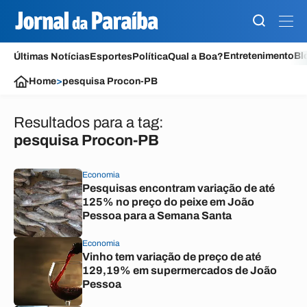
Entretenimento
Bl
Últimas Notícias
Esportes
Política
Qual a Boa?
Home
>
pesquisa Procon-PB
Resultados para a tag:
pesquisa Procon-PB
Economia
Pesquisas encontram variação de até
125% no preço do peixe em João
Pessoa para a Semana Santa
Economia
Vinho tem variação de preço de até
129,19% em supermercados de João
Pessoa