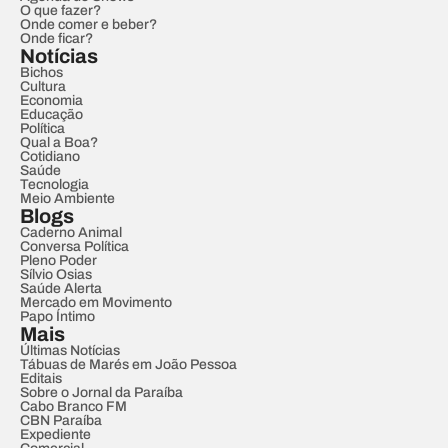
O que fazer?
Onde comer e beber?
Onde ficar?
Notícias
Bichos
Cultura
Economia
Educação
Política
Qual a Boa?
Cotidiano
Saúde
Tecnologia
Meio Ambiente
Blogs
Caderno Animal
Conversa Política
Pleno Poder
Sílvio Osias
Saúde Alerta
Mercado em Movimento
Papo Íntimo
Mais
Últimas Notícias
Tábuas de Marés em João Pessoa
Editais
Sobre o Jornal da Paraíba
Cabo Branco FM
CBN Paraíba
Expediente