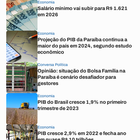
Economia
Salário mínimo vai subir para R$ 1.621
em 2026
Economia
Projeção do PIB da Paraíba continua a
maior do país em 2024, segundo estudo
econômico
Conversa Política
Opinião: situação do Bolsa Família na
Paraíba é cenário desafiador para
gestores
Economia
PIB do Brasil cresce 1,9% no primeiro
trimestre de 2023
Economia
PIB cresce 2,9% em 2022 e fecha ano
em quase R$ 10 trilhões