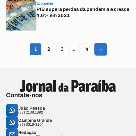
Economia
PIB supera perdas da pandemia e cresce
4,6% em 2021
1
2
3
...
4
>
Contate-nos
João Pessoa
(83) 2106.1892
Campina Grande
(83) 3315-3204
Redação