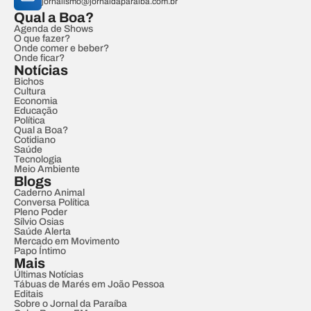
jornalismo@jornaldaparaiba.com.br
Qual a Boa?
Agenda de Shows
O que fazer?
Onde comer e beber?
Onde ficar?
Notícias
Bichos
Cultura
Economia
Educação
Política
Qual a Boa?
Cotidiano
Saúde
Tecnologia
Meio Ambiente
Blogs
Caderno Animal
Conversa Política
Pleno Poder
Sílvio Osias
Saúde Alerta
Mercado em Movimento
Papo Íntimo
Mais
Últimas Notícias
Tábuas de Marés em João Pessoa
Editais
Sobre o Jornal da Paraíba