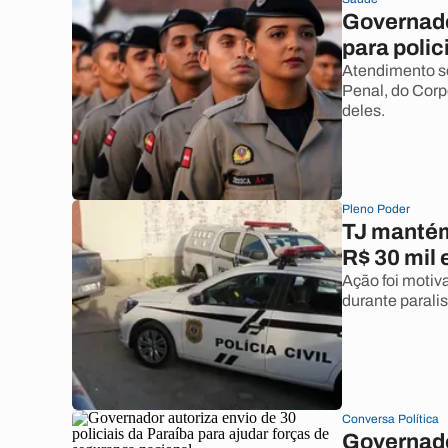
Governado
para polic
Atendimento ser
Penal, do Corp
deles.
Pleno Poder
TJ mantém
R$ 30 mil
Ação foi motiv
durante parali
Conversa Política
Governador