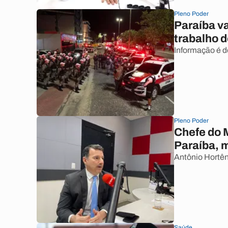
Pleno Poder
Paraíba v
trabalho d
Informação é d
Pleno Poder
Chefe do 
Paraíba, 
Antônio Hortên
Saúde