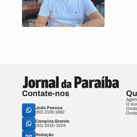
Contate-nos
Qu
Agen
O qu
João Pessoa
Onde
(83) 2106.1892
Onde
Campina Grande
(83) 3315-3204
Redação