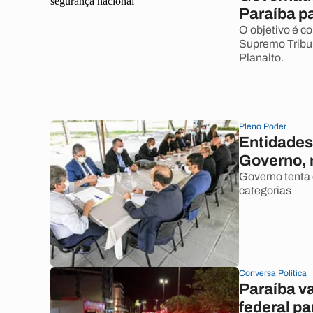
Paraíba p
O objetivo é c
Supremo Tribun
Planalto.
Pleno Poder
Entidades
Governo, 
Governo tenta 
categorias
Conversa Política
Paraíba v
federal p