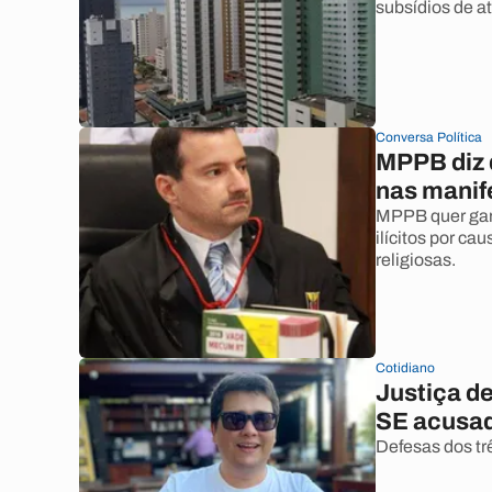
subsídios de at
Conversa Política
MPPB diz 
nas manif
MPPB quer gar
ilícitos por ca
religiosas.
Cotidiano
Justiça de
SE acusad
Defesas dos tr