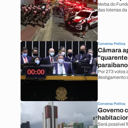
Verba do Fundo
das loterias da
Conversa Política
Câmara ap
"quarenten
paraibano
Por 273 votos 
desligamento d
Conversa Política
Governo c
habitacio
Será possível 