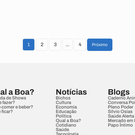
1
2
3
...
4
Próximo
al a Boa?
Notícias
Blogs
da de Shows
Bichos
Caderno Ani
e fazer?
Cultura
Conversa Pol
 comer e beber?
Economia
Pleno Poder
 ficar?
Educação
Sílvio Osias
Política
Saúde Alerta
Qual a Boa?
Mercado em
Cotidiano
Papo Íntimo
Saúde
Tecnologia