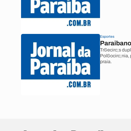
Esportes
Paraibanos
Tr&ecirc;s dup
Pol&ocirc;nia,
praia.