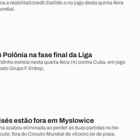
ca a reabilita&ccedil;&atilde;o no jogo desta quinta-feira
undial.
ê Polônia na fase final da Liga
dinho estreia nesta quarta-feira (4) contra Cuba, em jogo
pelo Grupo F.&nbsp;
oisés estão fora em Myslowice
na acabou eliminada ao perder as duas partidas no tie-
ute; fora do Circuito Mundial de v&ocirc;lei de praia.