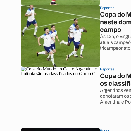
Esportes
Copa do M
neste dom
campo
Às 12h, o Engl
atuais campeõe
tricampeonato 
Esportes
Copa do M
os classi
Argentinos ven
derrotaram os 
Argentina e Po
Esportes