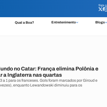
Siga 
Siga 
Entretenimento
Blogs
Qual a Boa?
undo no Catar: França elimina Polônia e
 a Inglaterra nas quartas
3 a 1 para os franceses. Gols foram marcados por Giroud e
vezes), enquanto Lewandowski diminuiu para os