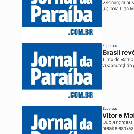
V&ocirc;lei bus
(5) pela Liga M
Esportes
Brasil rev
Time de Bernar
v&aacute;lido 
Esportes
Vítor e M
Dupla nordesti
break e est&aac