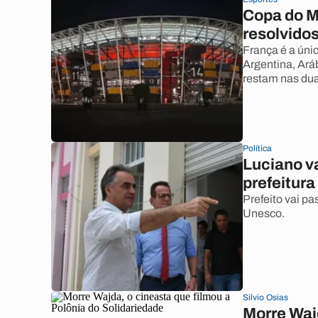
Copa do M
resolvidos
França é a únic
Argentina, Ará
restam nas du
Política
Luciano v
prefeitura
Prefeito vai pa
Unesco.
Silvio Osias
Morre Wajd