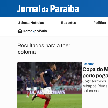
Últimas Notícias
Esportes
Política
Home
>
polônia
Resultados para a tag:
polônia
Esportes
Copa do M
pode pegar
Jogo terminou 
Mbappé (duas 
poloneses.