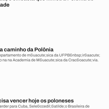
dade
 a caminho da Polônia
departamento de m&uacute;sica da UFPB&nbsp;ir&aacute;
o na na Academia de M&uacute;sica da Crac&oacute;via.
cisa vencer hoje os poloneses
rder para Cuba, Sele&ccedil;&atilde;o Brasileira de