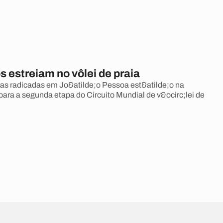
 estreiam no vôlei de praia
las radicadas em Jo&atilde;o Pessoa est&atilde;o na
 para a segunda etapa do Circuito Mundial de v&ocirc;lei de