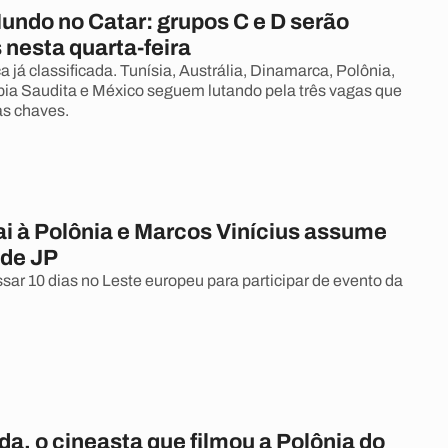
undo no Catar: grupos C e D serão
 nesta quarta-feira
a já classificada. Tunísia, Austrália, Dinamarca, Polônia,
bia Saudita e México seguem lutando pela três vagas que
as chaves.
ai à Polônia e Marcos Vinícius assume
 de JP
ssar 10 dias no Leste europeu para participar de evento da
a, o cineasta que filmou a Polônia do