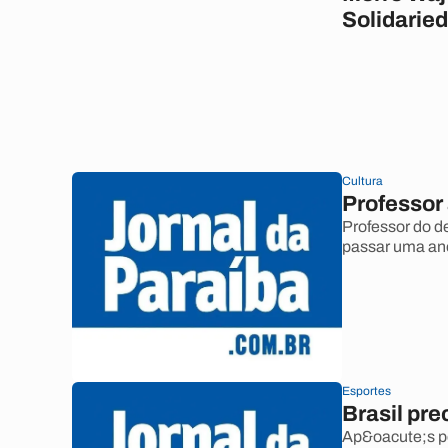
Solidarie
Cultura
Professor
Professor do 
passar uma an
Esportes
Brasil pre
Ap&oacute;s pe