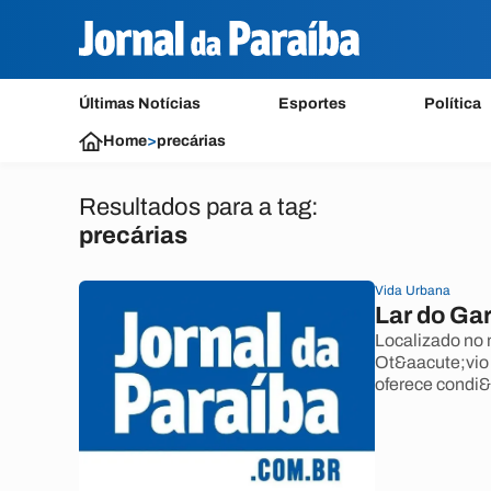
Últimas Notícias
Esportes
Política
Home
>
precárias
Resultados para a tag:
precárias
Vida Urbana
Lar do Ga
Localizado no 
Ot&aacute;vio 
oferece condi&