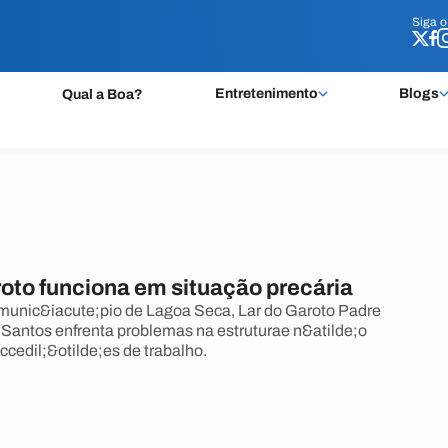
Siga 
Siga 
Entretenimento
Blogs
Qual a Boa?
roto funciona em situação precária
munic&iacute;pio de Lagoa Seca, Lar do Garoto Padre
Santos enfrenta problemas na estruturae n&atilde;o
ccedil;&otilde;es de trabalho.