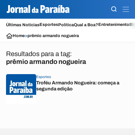
Esportes
Entretenimento
Bl
Últimas Notícias
Política
Qual a Boa?
Home
>
prêmio armando nogueira
Resultados para a tag:
prêmio armando nogueira
Esportes
Troféu Armando Nogueira: começa a
segunda edição