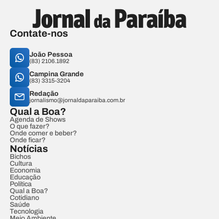
Contate-nos
João Pessoa
(83) 2106.1892
Campina Grande
(83) 3315-3204
Redação
jornalismo@jornaldaparaiba.com.br
Qual a Boa?
Agenda de Shows
O que fazer?
Onde comer e beber?
Onde ficar?
Notícias
Bichos
Cultura
Economia
Educação
Política
Qual a Boa?
Cotidiano
Saúde
Tecnologia
Meio Ambiente