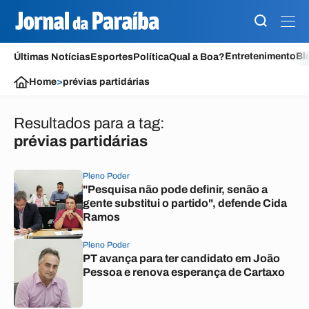
Entretenimento
Bl
Últimas Notícias
Esportes
Política
Qual a Boa?
Home
>
prévias partidárias
Resultados para a tag:
prévias partidárias
Pleno Poder
"Pesquisa não pode definir, senão a
gente substitui o partido", defende Cida
Ramos
Pleno Poder
PT avança para ter candidato em João
Pessoa e renova esperança de Cartaxo