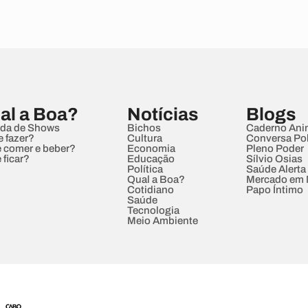
al a Boa?
Notícias
Blogs
da de Shows
Bichos
Caderno Ani
e fazer?
Cultura
Conversa Pol
 comer e beber?
Economia
Pleno Poder
 ficar?
Educação
Sílvio Osias
Política
Saúde Alerta
Qual a Boa?
Mercado em
Cotidiano
Papo Íntimo
Saúde
Tecnologia
Meio Ambiente