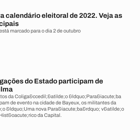
 calendário eleitoral de 2022. Veja as
cipais
 está marcado para o dia 2 de outubro
ligações do Estado participam de
ilma
tos da Coliga&ccedil;&atilde;o &ldquo;Para&iacute;ba
pam de evento na cidade de Bayeux, os militantes da
de;o &ldquo;Uma nova Para&iacute;ba&rdquo; v&atilde;o
Hist&oacute;rico da Capital.