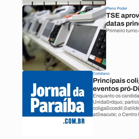
Pleno Poder
TSE aprova
datas prin
Primeiro turno
Cotidiano
Principais co
eventos pró-D
Enquanto os candida
Unida&rdquo; partici
coliga&ccedil;&atil
at&eacute; o Centro 