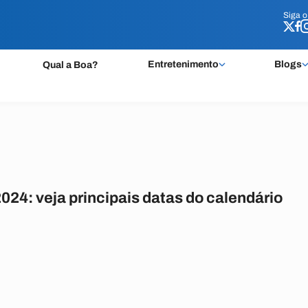
Siga 
Siga 
Entretenimento
Blogs
Qual a Boa?
024: veja principais datas do calendário