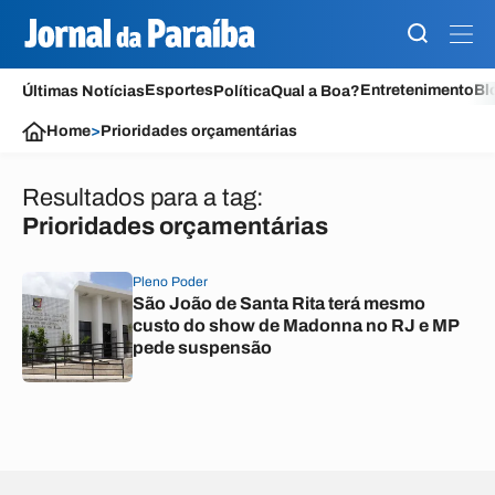
Esportes
Entretenimento
Bl
Últimas Notícias
Política
Qual a Boa?
Home
>
Prioridades orçamentárias
Resultados para a tag:
Prioridades orçamentárias
Pleno Poder
São João de Santa Rita terá mesmo
custo do show de Madonna no RJ e MP
pede suspensão