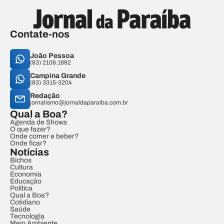
Contate-nos
João Pessoa
(83) 2106.1892
Campina Grande
(83) 3315-3204
Redação
jornalismo@jornaldaparaiba.com.br
Qual a Boa?
Agenda de Shows
O que fazer?
Onde comer e beber?
Onde ficar?
Notícias
Bichos
Cultura
Economia
Educação
Política
Qual a Boa?
Cotidiano
Saúde
Tecnologia
Meio Ambiente