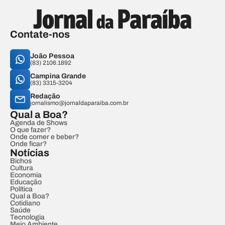
Contate-nos
João Pessoa
(83) 2106.1892
Campina Grande
(83) 3315-3204
Redação
jornalismo@jornaldaparaiba.com.br
Qual a Boa?
Agenda de Shows
O que fazer?
Onde comer e beber?
Onde ficar?
Notícias
Bichos
Cultura
Economia
Educação
Política
Qual a Boa?
Cotidiano
Saúde
Tecnologia
Meio Ambiente