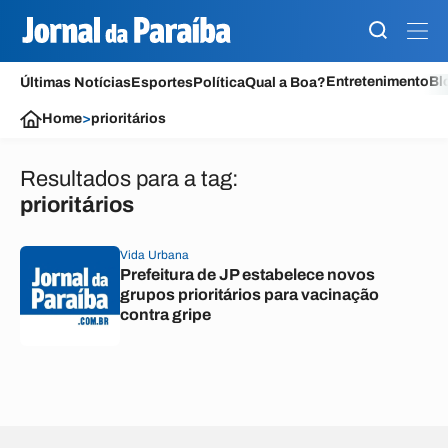
Entretenimento
Bl
Últimas Notícias
Esportes
Política
Qual a Boa?
Home
>
prioritários
Resultados para a tag:
prioritários
Vida Urbana
Prefeitura de JP estabelece novos
grupos prioritários para vacinação
contra gripe