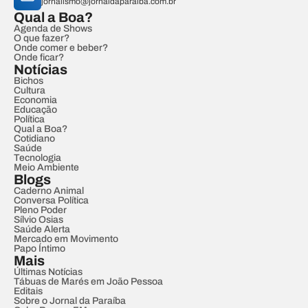
jornalismo@jornaldaparaiba.com.br
Qual a Boa?
Agenda de Shows
O que fazer?
Onde comer e beber?
Onde ficar?
Notícias
Bichos
Cultura
Economia
Educação
Política
Qual a Boa?
Cotidiano
Saúde
Tecnologia
Meio Ambiente
Blogs
Caderno Animal
Conversa Política
Pleno Poder
Sílvio Osias
Saúde Alerta
Mercado em Movimento
Papo Íntimo
Mais
Últimas Notícias
Tábuas de Marés em João Pessoa
Editais
Sobre o Jornal da Paraíba