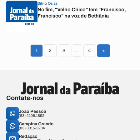
Silvio Osias
No fim, "Velho Chico" tem "Francisco,
Francisco" na voz de Bethânia
1
2
3
...
4
>
Contate-nos
João Pessoa
(83) 2106.1892
Campina Grande
(83) 3315-3204
Redação