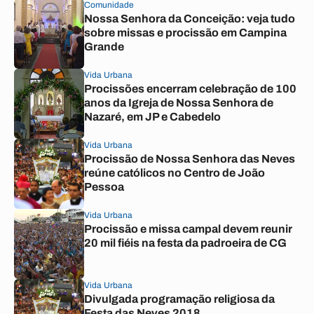
Comunidade
Nossa Senhora da Conceição: veja tudo
sobre missas e procissão em Campina
Grande
Vida Urbana
Procissões encerram celebração de 100
anos da Igreja de Nossa Senhora de
Nazaré, em JP e Cabedelo
Vida Urbana
Procissão de Nossa Senhora das Neves
reúne católicos no Centro de João
Pessoa
Vida Urbana
Procissão e missa campal devem reunir
20 mil fiéis na festa da padroeira de CG
Vida Urbana
Divulgada programação religiosa da
Festa das Neves 2018