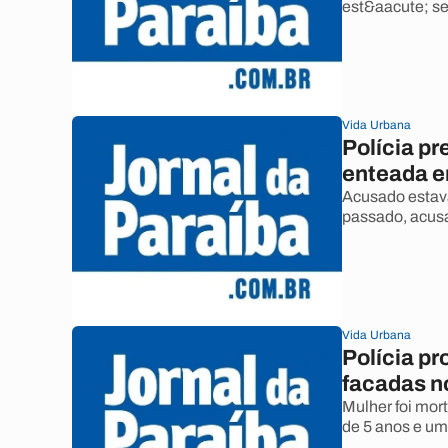
est&aacute; s
Vida Urbana
Polícia p
enteada 
Acusado estava
passado, acusa
Vida Urbana
Polícia p
facadas n
Mulher foi mor
de 5 anos e um