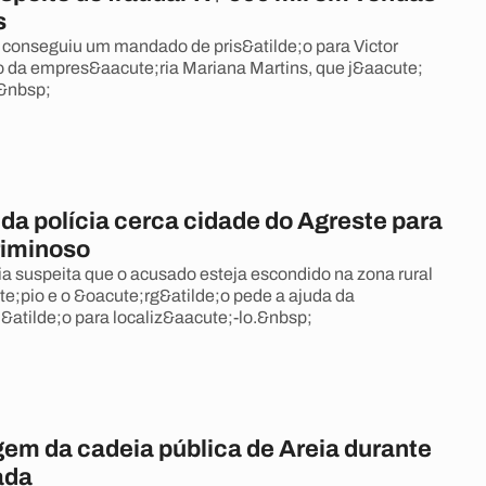
s
 conseguiu um mandado de pris&atilde;o para Victor
 da empres&aacute;ria Mariana Martins, que j&aacute;
.&nbsp;
da polícia cerca cidade do Agreste para
riminoso
ia suspeita que o acusado esteja escondido na zona rural
e;pio e o &oacute;rg&atilde;o pede a ajuda da
&atilde;o para localiz&aacute;-lo.&nbsp;
gem da cadeia pública de Areia durante
ada