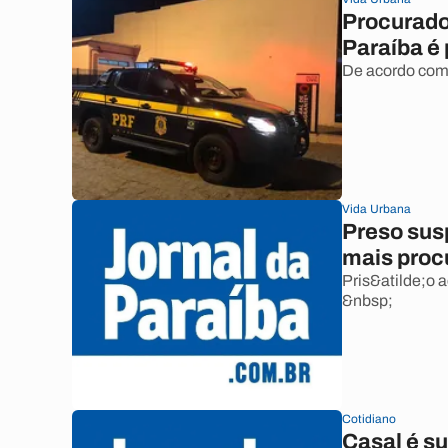
Procurado
Paraíba é
De acordo com
Vida Urbana
Preso sus
mais proc
Pris&atilde;o a
&nbsp;
Cotidiano
Casal é su