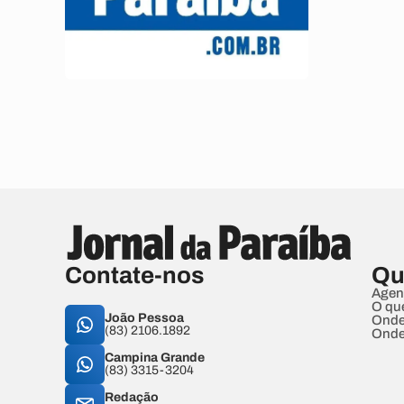
Contate-nos
Qu
Agen
O qu
João Pessoa
Onde
(83) 2106.1892
Onde
Campina Grande
(83) 3315-3204
Redação