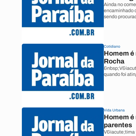
Ainda no come&
encaminhado de
sendo procura
Cotidiano
Homem é m
Rocha
&nbsp;V&iacut
quando foi atin
Vida Urbana
Homem é m
parentes
V&iacute;tima 