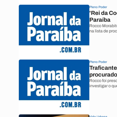
Pleno Poder
'Rei da C
Paraíba
Rocco Morabito 
na lista de pro
Pleno Poder
Traficante
procurados
Rocco foi pres
investigar o qu
Vida Urbana