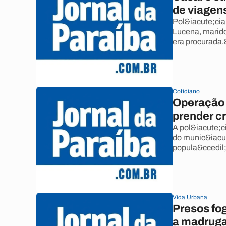
de viagen
Pol&iacute;cia
Lucena, marido
era procurada
Cotidiano
Operação 
prender c
A pol&iacute;c
do munic&iacut
popula&ccedil;
Vida Urbana
Presos fo
a madrug