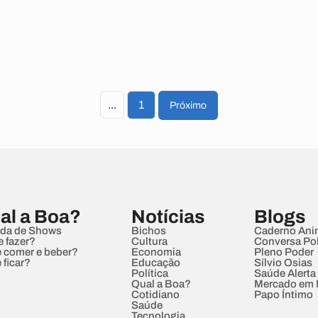
...
1
Próximo
al a Boa?
Notícias
Blogs
da de Shows
Bichos
Caderno Ani
e fazer?
Cultura
Conversa Pol
 comer e beber?
Economia
Pleno Poder
 ficar?
Educação
Sílvio Osias
Política
Saúde Alerta
Qual a Boa?
Mercado em
Cotidiano
Papo Íntimo
Saúde
Tecnologia