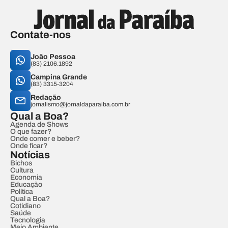
Contate-nos
João Pessoa
(83) 2106.1892
Campina Grande
(83) 3315-3204
Redação
jornalismo@jornaldaparaiba.com.br
Qual a Boa?
Agenda de Shows
O que fazer?
Onde comer e beber?
Onde ficar?
Notícias
Bichos
Cultura
Economia
Educação
Política
Qual a Boa?
Cotidiano
Saúde
Tecnologia
Meio Ambiente