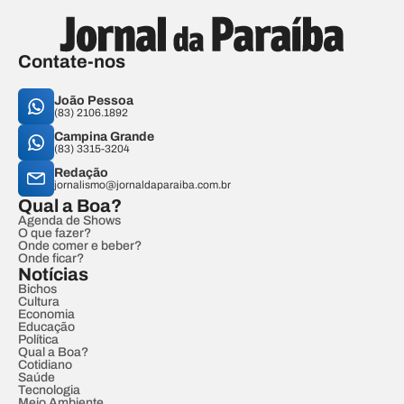
Contate-nos
João Pessoa
(83) 2106.1892
Campina Grande
(83) 3315-3204
Redação
jornalismo@jornaldaparaiba.com.br
Qual a Boa?
Agenda de Shows
O que fazer?
Onde comer e beber?
Onde ficar?
Notícias
Bichos
Cultura
Economia
Educação
Política
Qual a Boa?
Cotidiano
Saúde
Tecnologia
Meio Ambiente