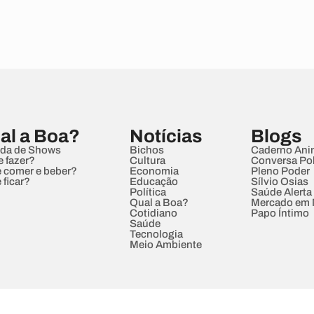
al a Boa?
Notícias
Blogs
da de Shows
Bichos
Caderno Ani
e fazer?
Cultura
Conversa Pol
 comer e beber?
Economia
Pleno Poder
 ficar?
Educação
Sílvio Osias
Política
Saúde Alerta
Qual a Boa?
Mercado em
Cotidiano
Papo Íntimo
Saúde
Tecnologia
Meio Ambiente