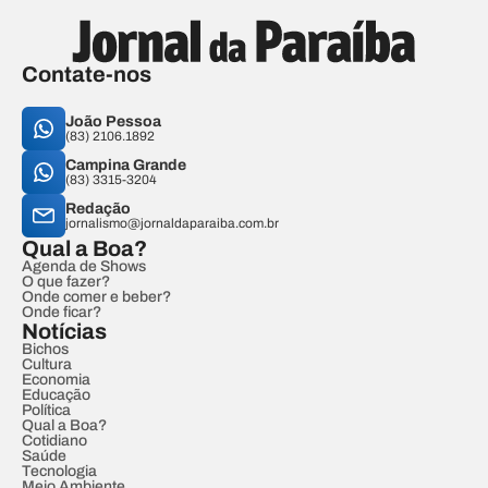
Contate-nos
João Pessoa
(83) 2106.1892
Campina Grande
(83) 3315-3204
Redação
jornalismo@jornaldaparaiba.com.br
Qual a Boa?
Agenda de Shows
O que fazer?
Onde comer e beber?
Onde ficar?
Notícias
Bichos
Cultura
Economia
Educação
Política
Qual a Boa?
Cotidiano
Saúde
Tecnologia
Meio Ambiente