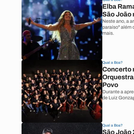
Elba Ramal
São João 
Neste ano, a a
paraíso" além 
mais.
Qual a Boa?
Concerto 
Orquestra
Povo
Durante a apre
de Luiz Gonza
Qual a Boa?
São João 