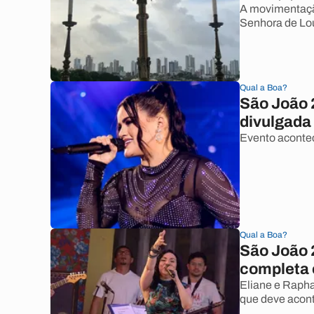
A movimentação
Senhora de Lo
Qual a Boa?
São João 
divulgada
Evento acontec
Qual a Boa?
São João 
completa é
Eliane e Rapha
que deve acont