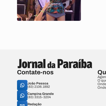
Contate-nos
Qu
Agen
O qu
João Pessoa
Onde
(83) 2106.1892
Onde
Campina Grande
(83) 3315-3204
Redação