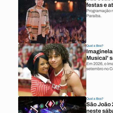
festas e a
Programação re
Paraíba.
Qual a Boa?
Imaginela
Musical' 
Em 2026, o Ima
setembro no C
Qual a Boa?
São João 
neste sáb