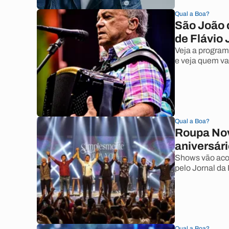
Qual a Boa?
São João 
de Flávio 
Veja a progra
e veja quem va
Qual a Boa?
Roupa Nova
aniversár
Shows vão acon
pelo Jornal da 
Qual a Boa?