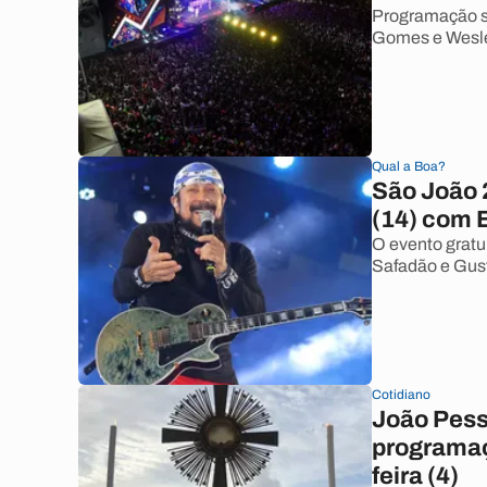
Programação s
Gomes e Wesle
Qual a Boa?
São João 
(14) com 
O evento grat
Safadão e Gus
Cotidiano
João Pess
programaçã
feira (4)