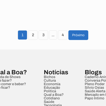
1
2
3
...
4
Próximo
al a Boa?
Notícias
Blogs
da de Shows
Bichos
Caderno Ani
e fazer?
Cultura
Conversa Pol
 comer e beber?
Economia
Pleno Poder
 ficar?
Educação
Sílvio Osias
Política
Saúde Alerta
Qual a Boa?
Mercado em
Cotidiano
Papo Íntimo
Saúde
Tecnologia