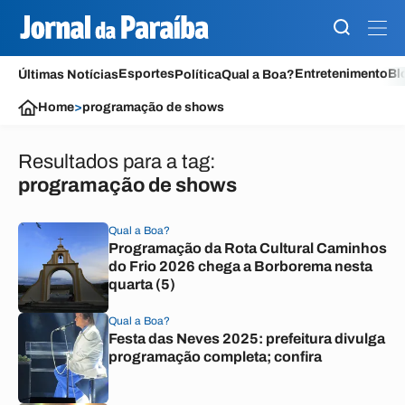
Esportes
Entretenimento
Bl
Últimas Notícias
Política
Qual a Boa?
Home
>
programação de shows
Resultados para a tag:
programação de shows
Qual a Boa?
Programação da Rota Cultural Caminhos
do Frio 2026 chega a Borborema nesta
quarta (5)
Qual a Boa?
Festa das Neves 2025: prefeitura divulga
programação completa; confira