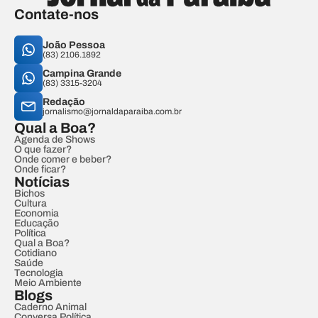
Contate-nos
João Pessoa
(83) 2106.1892
Campina Grande
(83) 3315-3204
Redação
jornalismo@jornaldaparaiba.com.br
Qual a Boa?
Agenda de Shows
O que fazer?
Onde comer e beber?
Onde ficar?
Notícias
Bichos
Cultura
Economia
Educação
Política
Qual a Boa?
Cotidiano
Saúde
Tecnologia
Meio Ambiente
Blogs
Caderno Animal
Conversa Política