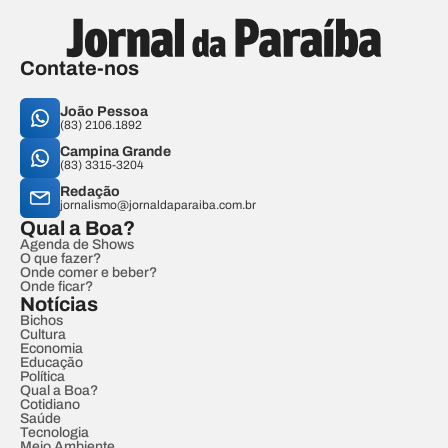
Contate-nos
João Pessoa
(83) 2106.1892
Campina Grande
(83) 3315-3204
Redação
jornalismo@jornaldaparaiba.com.br
Qual a Boa?
Agenda de Shows
O que fazer?
Onde comer e beber?
Onde ficar?
Notícias
Bichos
Cultura
Economia
Educação
Política
Qual a Boa?
Cotidiano
Saúde
Tecnologia
Meio Ambiente