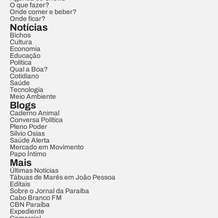
O que fazer?
Onde comer e beber?
Onde ficar?
Notícias
Bichos
Cultura
Economia
Educação
Política
Qual a Boa?
Cotidiano
Saúde
Tecnologia
Meio Ambiente
Blogs
Caderno Animal
Conversa Política
Pleno Poder
Sílvio Osias
Saúde Alerta
Mercado em Movimento
Papo Íntimo
Mais
Últimas Notícias
Tábuas de Marés em João Pessoa
Editais
Sobre o Jornal da Paraíba
Cabo Branco FM
CBN Paraíba
Expediente