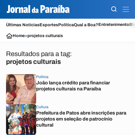
Entretenimento
Bl
Últimas Notícias
Esportes
Política
Qual a Boa?
Home
>
projetos culturais
Resultados para a tag:
projetos culturais
Política
João lança crédito para financiar
projetos culturais na Paraíba
Cultura
Prefeitura de Patos abre inscrições para
projetos em seleção de patrocínio
cultural