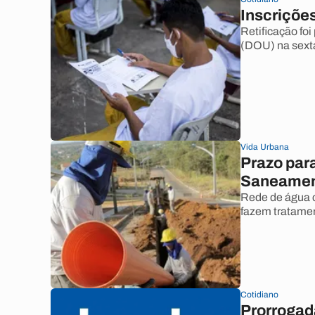
Inscriçõe
Retificação foi
(DOU) na sexta
Vida Urbana
Prazo par
Saneament
Rede de água 
fazem tratamen
Cotidiano
Prorrogad