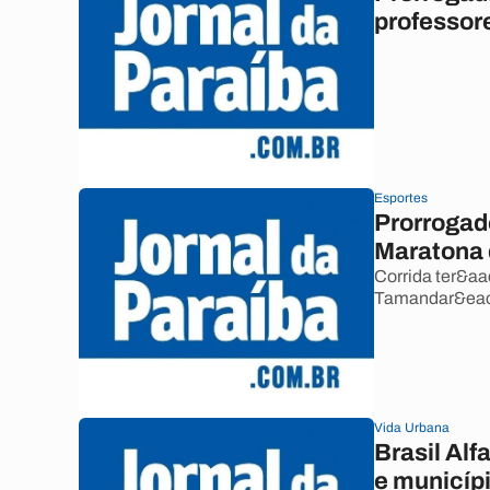
professor
Esportes
Prorrogad
Maratona 
Corrida ter&aa
Tamandar&eac
Vida Urbana
Brasil Alf
e municíp