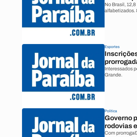
No Brasil, 12,8
alfabetizados.
Esportes
Inscriçõe
prorrogad
Interessados 
Grande.
Política
Governo p
rodovias e
Com prorroga&c