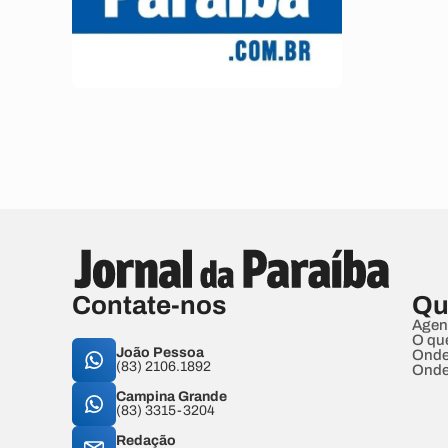
Contate-nos
Qu
Agen
O qu
João Pessoa
Onde
(83) 2106.1892
Onde
Campina Grande
(83) 3315-3204
Redação