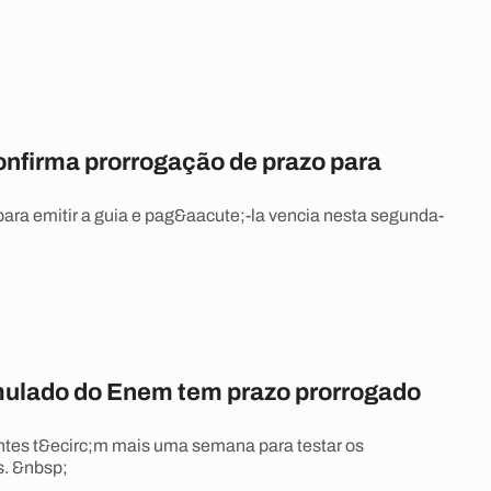
onfirma prorrogação de prazo para
 para emitir a guia e pag&aacute;-la vencia nesta segunda-
mulado do Enem tem prazo prorrogado
tes t&ecirc;m mais uma semana para testar os
. &nbsp;