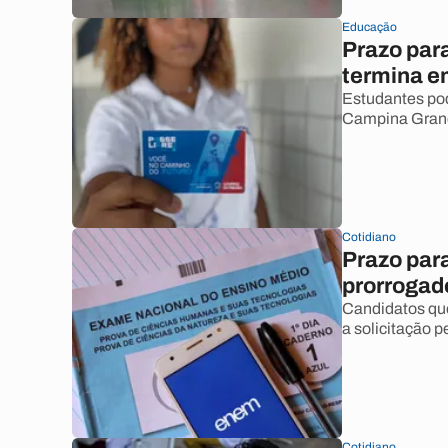
Educação
Prazo para
termina em
Estudantes pod
Campina Gran
Cotidiano
Prazo par
prorrogad
Candidatos qu
a solicitação p
Cotidiano