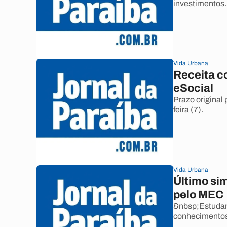
investimentos.
Vida Urbana
Receita c
eSocial
Prazo original
feira (7).
Vida Urbana
Último si
pelo MEC
&nbsp;Estudan
conhecimentos