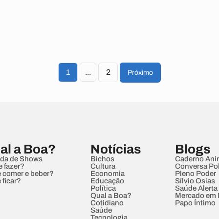
1
...
2
Próximo
al a Boa?
Notícias
Blogs
da de Shows
Bichos
Caderno Ani
e fazer?
Cultura
Conversa Pol
 comer e beber?
Economia
Pleno Poder
 ficar?
Educação
Sílvio Osias
Política
Saúde Alerta
Qual a Boa?
Mercado em
Cotidiano
Papo Íntimo
Saúde
Tecnologia