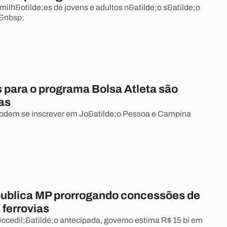
 milh&otilde;es de jovens e adultos n&atilde;o s&atilde;o
 &nbsp;
s para o programa Bolsa Atleta são
as
podem se inscrever em Jo&atilde;o Pessoa e Campina
ublica MP prorrogando concessões de
 ferrovias
cedil;&atilde;o antecipada, governo estima R$ 15 bi em