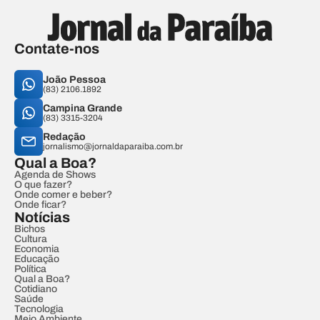
Contate-nos
João Pessoa
(83) 2106.1892
Campina Grande
(83) 3315-3204
Redação
jornalismo@jornaldaparaiba.com.br
Qual a Boa?
Agenda de Shows
O que fazer?
Onde comer e beber?
Onde ficar?
Notícias
Bichos
Cultura
Economia
Educação
Política
Qual a Boa?
Cotidiano
Saúde
Tecnologia
Meio Ambiente