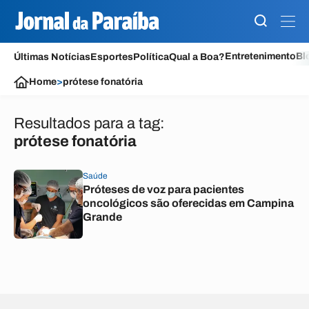
Entretenimento
Bl
Últimas Notícias
Esportes
Política
Qual a Boa?
Home
>
prótese fonatória
Resultados para a tag:
prótese fonatória
Saúde
Próteses de voz para pacientes
oncológicos são oferecidas em Campina
Grande