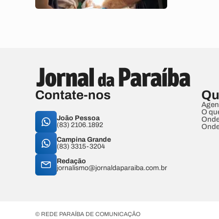
Contate-nos
Qu
Agen
O qu
João Pessoa
Onde
(83) 2106.1892
Onde
Campina Grande
(83) 3315-3204
Redação
jornalismo@jornaldaparaiba.com.br
© REDE PARAÍBA DE COMUNICAÇÃO