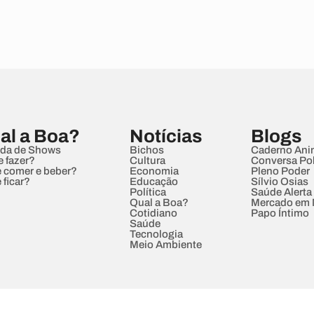
al a Boa?
Notícias
Blogs
da de Shows
Bichos
Caderno Ani
e fazer?
Cultura
Conversa Pol
 comer e beber?
Economia
Pleno Poder
 ficar?
Educação
Sílvio Osias
Política
Saúde Alerta
Qual a Boa?
Mercado em
Cotidiano
Papo Íntimo
Saúde
Tecnologia
Meio Ambiente