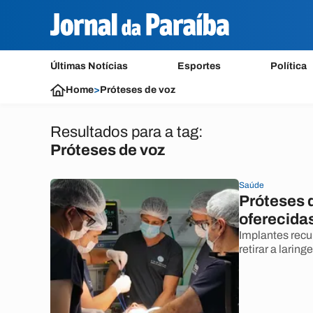
Últimas Notícias
Esportes
Política
Home
>
Próteses de voz
Resultados para a tag:
Próteses de voz
Saúde
Próteses 
oferecida
Implantes recu
retirar a larin