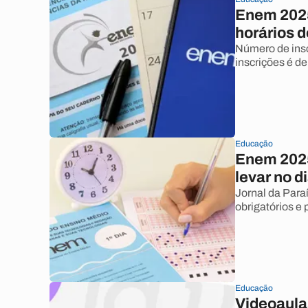
Enem 2025:
horários d
Número de insc
inscrições é d
Educação
Enem 2025
levar no d
Jornal da Paraí
obrigatórios e
Educação
Videoaula