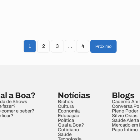
1
2
3
...
4
Próximo
al a Boa?
Notícias
Blogs
da de Shows
Bichos
Caderno Ani
e fazer?
Cultura
Conversa Pol
 comer e beber?
Economia
Pleno Poder
 ficar?
Educação
Sílvio Osias
Política
Saúde Alerta
Qual a Boa?
Mercado em
Cotidiano
Papo Íntimo
Saúde
Tecnologia