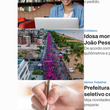
o pedido.
Cotidiano
Idosa morr
João Pes
De acordo com 
quilômetros e 
Vamos Trabalhar
Prefeitura
seletivo c
Veja novidades
preparar.