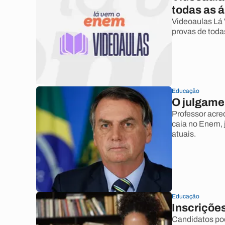
todas as 
Videoaulas Lá
provas de todas
Educação
O julgame
Professor acre
caia no Enem, j
atuais.
Educação
Inscriçõe
Candidatos pod