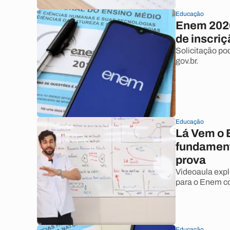
Educação
Enem 2026:
de inscriç
Solicitação pod
gov.br.
Educação
Lá Vem o 
fundament
prova
Videoaula expl
para o Enem co
Educação