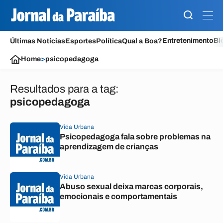
Entretenimento
Bl
Últimas Notícias
Esportes
Política
Qual a Boa?
Home
>
psicopedagoga
Resultados para a tag:
psicopedagoga
Vida Urbana
Psicopedagoga fala sobre problemas na
aprendizagem de crianças
Vida Urbana
Abuso sexual deixa marcas corporais,
emocionais e comportamentais