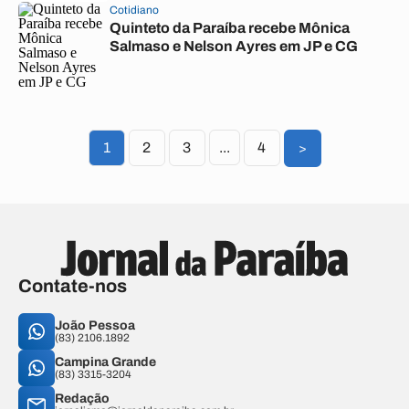
Cotidiano
Quinteto da Paraíba recebe Mônica
Salmaso e Nelson Ayres em JP e CG
1
2
3
...
4
>
Contate-nos
João Pessoa
(83) 2106.1892
Campina Grande
(83) 3315-3204
Redação