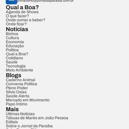
jornalismo@jornaldaparaiba.com.br
Qual a Boa?
Agenda de Shows
O que fazer?
Onde comer e beber?
Onde ficar?
Notícias
Bichos
Cultura
Economia
Educação
Política
Qual a Boa?
Cotidiano
Saúde
Tecnologia
Meio Ambiente
Blogs
Caderno Animal
Conversa Política
Pleno Poder
Sílvio Osias
Saúde Alerta
Mercado em Movimento
Papo Íntimo
Mais
Últimas Notícias
Tábuas de Marés em João Pessoa
Editais
Sobre o Jornal da Paraíba