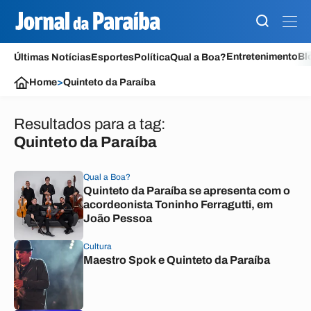
Entretenimento
Bl
Últimas Notícias
Esportes
Política
Qual a Boa?
Home
>
Quinteto da Paraíba
Resultados para a tag:
Quinteto da Paraíba
Qual a Boa?
Quinteto da Paraíba se apresenta com o
acordeonista Toninho Ferragutti, em
João Pessoa
Cultura
Maestro Spok e Quinteto da Paraíba