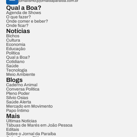
jornalismo@jornaldaparaiba.com.br
Qual a Boa?
Agenda de Shows
O que fazer?
Onde comer e beber?
Onde ficar?
Notícias
Bichos
Cultura
Economia
Educação
Política
Qual a Boa?
Cotidiano
Saúde
Tecnologia
Meio Ambiente
Blogs
Caderno Animal
Conversa Política
Pleno Poder
Sílvio Osias
Saúde Alerta
Mercado em Movimento
Papo Íntimo
Mais
Últimas Notícias
Tábuas de Marés em João Pessoa
Editais
Sobre o Jornal da Paraíba