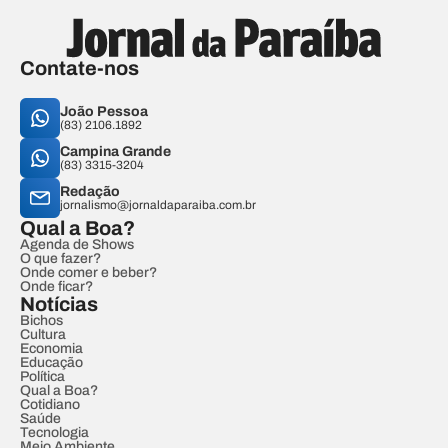
Contate-nos
João Pessoa
(83) 2106.1892
Campina Grande
(83) 3315-3204
Redação
jornalismo@jornaldaparaiba.com.br
Qual a Boa?
Agenda de Shows
O que fazer?
Onde comer e beber?
Onde ficar?
Notícias
Bichos
Cultura
Economia
Educação
Política
Qual a Boa?
Cotidiano
Saúde
Tecnologia
Meio Ambiente