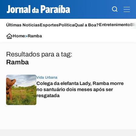
Entretenimento
Bl
Últimas Notícias
Esportes
Política
Qual a Boa?
Home
>
Ramba
Resultados para a tag:
Ramba
Vida Urbana
Colega da elefanta Lady, Ramba morre
no santuário dois meses após ser
resgatada