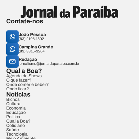
Contate-nos
João Pessoa
(83) 2106.1892
Campina Grande
(83) 3315-3204
Redação
jornalismo@jornaldaparaiba.com.br
Qual a Boa?
Agenda de Shows
O que fazer?
Onde comer e beber?
Onde ficar?
Notícias
Bichos
Cultura
Economia
Educação
Política
Qual a Boa?
Cotidiano
Saúde
Tecnologia
Meio Ambiente