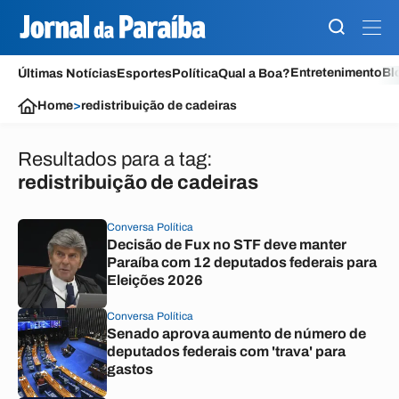
Entretenimento
Bl
Últimas Notícias
Esportes
Política
Qual a Boa?
Home
>
redistribuição de cadeiras
Resultados para a tag:
redistribuição de cadeiras
Conversa Política
Decisão de Fux no STF deve manter
Paraíba com 12 deputados federais para
Eleições 2026
Conversa Política
Senado aprova aumento de número de
deputados federais com 'trava' para
gastos