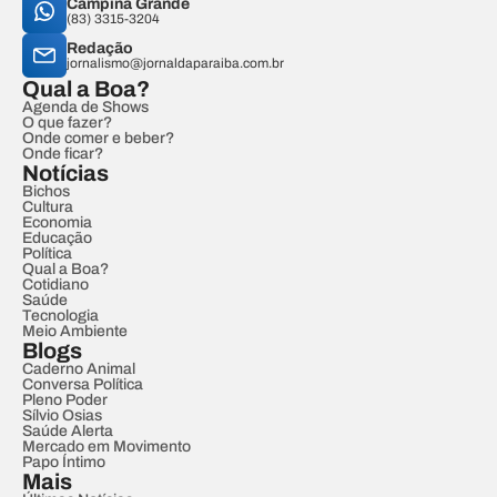
Campina Grande
(83) 3315-3204
Redação
jornalismo@jornaldaparaiba.com.br
Qual a Boa?
Agenda de Shows
O que fazer?
Onde comer e beber?
Onde ficar?
Notícias
Bichos
Cultura
Economia
Educação
Política
Qual a Boa?
Cotidiano
Saúde
Tecnologia
Meio Ambiente
Blogs
Caderno Animal
Conversa Política
Pleno Poder
Sílvio Osias
Saúde Alerta
Mercado em Movimento
Papo Íntimo
Mais