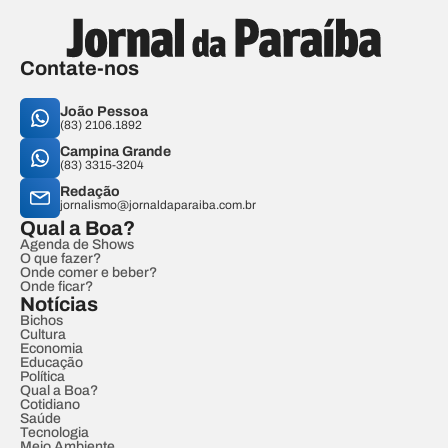
Contate-nos
João Pessoa
(83) 2106.1892
Campina Grande
(83) 3315-3204
Redação
jornalismo@jornaldaparaiba.com.br
Qual a Boa?
Agenda de Shows
O que fazer?
Onde comer e beber?
Onde ficar?
Notícias
Bichos
Cultura
Economia
Educação
Política
Qual a Boa?
Cotidiano
Saúde
Tecnologia
Meio Ambiente