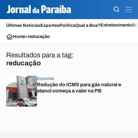
Entretenimento
Bl
Últimas Notícias
Esportes
Política
Qual a Boa?
Home
>
reducação
Resultados para a tag:
reducação
Economia
Redução do ICMS para gás natural e
etanol começa a valer na PB