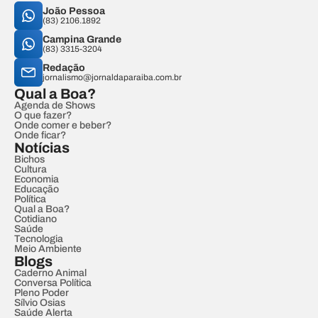
João Pessoa
(83) 2106.1892
Campina Grande
(83) 3315-3204
Redação
jornalismo@jornaldaparaiba.com.br
Qual a Boa?
Agenda de Shows
O que fazer?
Onde comer e beber?
Onde ficar?
Notícias
Bichos
Cultura
Economia
Educação
Política
Qual a Boa?
Cotidiano
Saúde
Tecnologia
Meio Ambiente
Blogs
Caderno Animal
Conversa Política
Pleno Poder
Sílvio Osias
Saúde Alerta