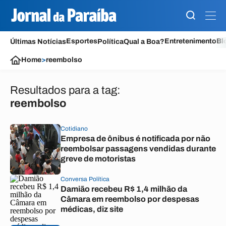
Esportes
Entretenimento
Bl
Últimas Notícias
Política
Qual a Boa?
Home
>
reembolso
Resultados para a tag:
reembolso
Cotidiano
Empresa de ônibus é notificada por não
reembolsar passagens vendidas durante
greve de motoristas
Conversa Política
Damião recebeu R$ 1,4 milhão da
Câmara em reembolso por despesas
médicas, diz site