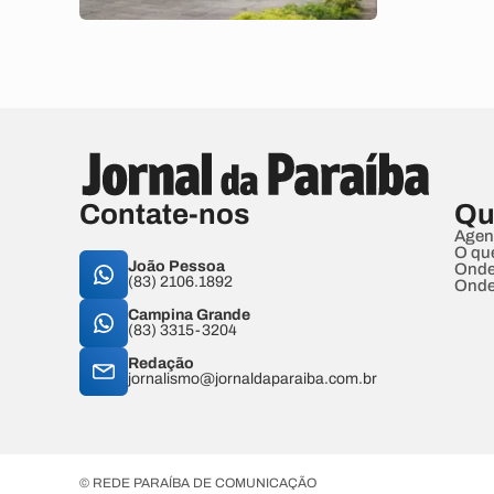
Contate-nos
Qu
Agen
O qu
João Pessoa
Onde
(83) 2106.1892
Onde
Campina Grande
(83) 3315-3204
Redação
jornalismo@jornaldaparaiba.com.br
© REDE PARAÍBA DE COMUNICAÇÃO