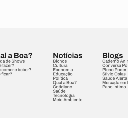
al a Boa?
Notícias
Blogs
da de Shows
Bichos
Caderno Ani
e fazer?
Cultura
Conversa Pol
 comer e beber?
Economia
Pleno Poder
 ficar?
Educação
Sílvio Osias
Política
Saúde Alerta
Qual a Boa?
Mercado em
Cotidiano
Papo Íntimo
Saúde
Tecnologia
Meio Ambiente