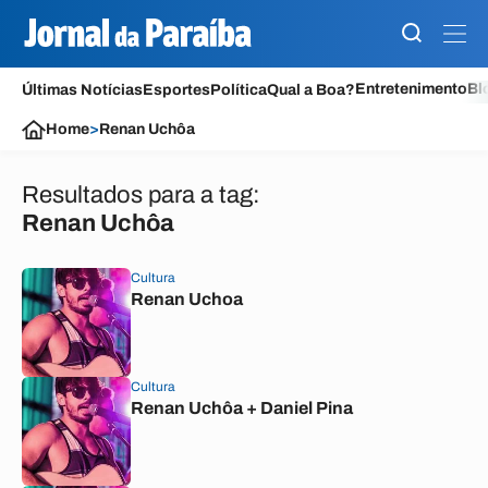
Entretenimento
Bl
Últimas Notícias
Esportes
Política
Qual a Boa?
Home
>
Renan Uchôa
Resultados para a tag:
Renan Uchôa
Cultura
Renan Uchoa
Cultura
Renan Uchôa + Daniel Pina