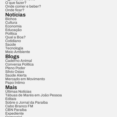
O que fazer?
Onde comer e beber?
Onde ficar?
Notícias
Bichos
Cultura
Economia
Educação
Política
Qual a Boa?
Cotidiano
Saúde
Tecnologia
Meio Ambiente
Blogs
Caderno Animal
Conversa Política
Pleno Poder
Sílvio Osias
Saúde Alerta
Mercado em Movimento
Papo Íntimo
Mais
Últimas Notícias
Tábuas de Marés em João Pessoa
Editais
Sobre o Jornal da Paraíba
Cabo Branco FM
CBN Paraíba
Expediente