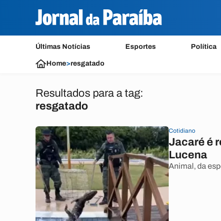
Últimas Notícias
Esportes
Política
Home
>
resgatado
Resultados para a tag:
resgatado
Cotidiano
Jacaré é 
Lucena
Animal, da esp