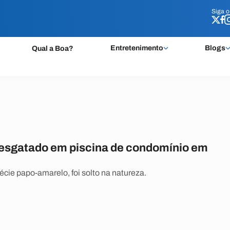
Siga 
Siga 
Entretenimento
Blogs
Qual a Boa?
resgatado em piscina de condomínio em
écie papo-amarelo, foi solto na natureza.