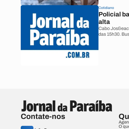
Cotidiano
Policial 
alta
Cabo Jos&eacut
das 15h30. Bus
Contate-nos
Qu
Agen
O qu