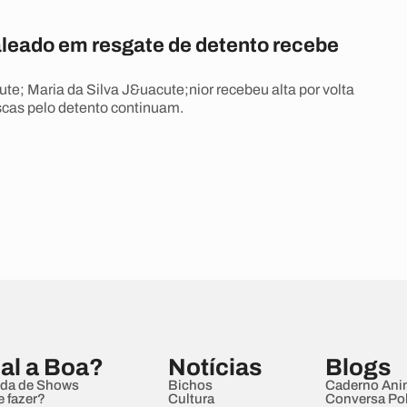
baleado em resgate de detento recebe
e; Maria da Silva J&uacute;nior recebeu alta por volta
cas pelo detento continuam.
al a Boa?
Notícias
Blogs
da de Shows
Bichos
Caderno Ani
e fazer?
Cultura
Conversa Pol