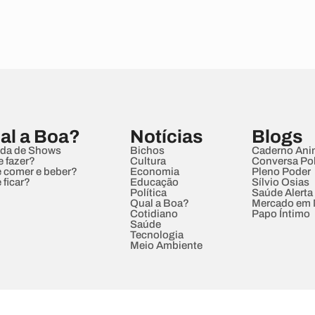
al a Boa?
Notícias
Blogs
da de Shows
Bichos
Caderno Ani
e fazer?
Cultura
Conversa Pol
 comer e beber?
Economia
Pleno Poder
 ficar?
Educação
Sílvio Osias
Política
Saúde Alerta
Qual a Boa?
Mercado em
Cotidiano
Papo Íntimo
Saúde
Tecnologia
Meio Ambiente