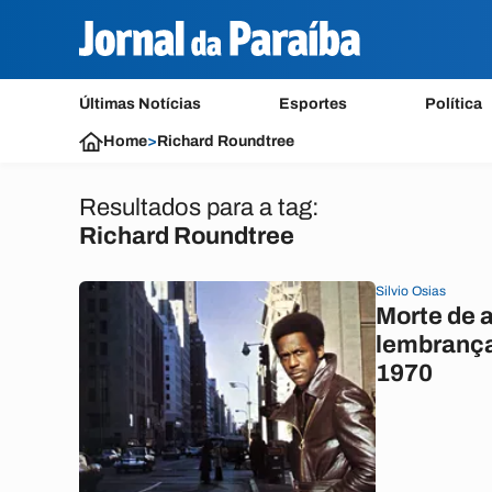
Últimas Notícias
Esportes
Política
Home
>
Richard Roundtree
Resultados para a tag:
Richard Roundtree
Silvio Osias
Morte de a
lembrança
1970