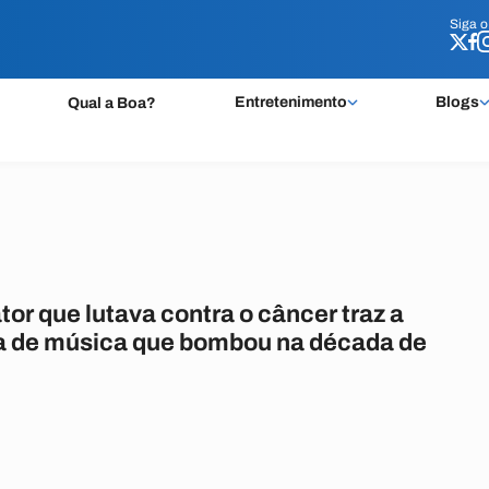
Siga 
Siga 
Entretenimento
Blogs
Qual a Boa?
tor que lutava contra o câncer traz a
 de música que bombou na década de