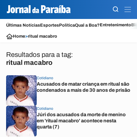
Entretenimento
Bl
Últimas Notícias
Esportes
Política
Qual a Boa?
Home
>
ritual macabro
Resultados para a tag:
ritual macabro
Cotidiano
Acusados de matar criança em ritual são
condenados a mais de 30 anos de prisão
Cotidiano
Júri dos acusados da morte de menino
em 'ritual macabro' acontece nesta
quarta (7)