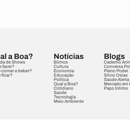
al a Boa?
Notícias
Blogs
da de Shows
Bichos
Caderno Ani
e fazer?
Cultura
Conversa Pol
 comer e beber?
Economia
Pleno Poder
 ficar?
Educação
Sílvio Osias
Política
Saúde Alerta
Qual a Boa?
Mercado em
Cotidiano
Papo Íntimo
Saúde
Tecnologia
Meio Ambiente