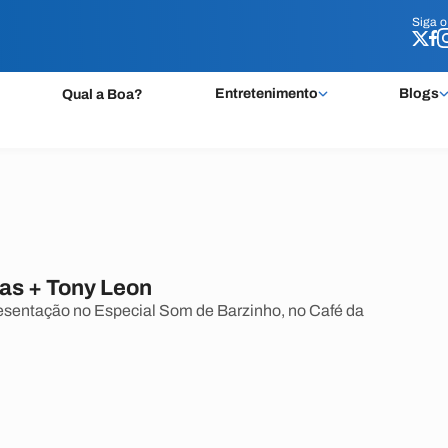
Siga 
Siga 
Entretenimento
Blogs
Qual a Boa?
ias + Tony Leon
esentação no Especial Som de Barzinho, no Café da