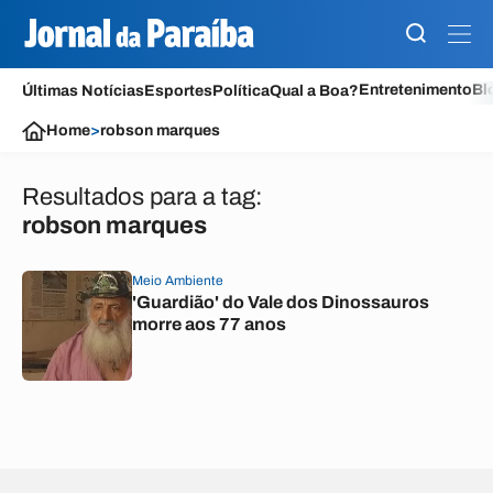
Entretenimento
Bl
Últimas Notícias
Esportes
Política
Qual a Boa?
Home
>
robson marques
Resultados para a tag:
robson marques
Meio Ambiente
'Guardião' do Vale dos Dinossauros
morre aos 77 anos