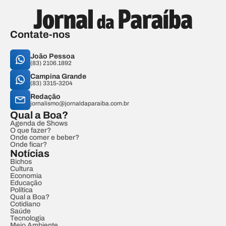
Contate-nos
João Pessoa
(83) 2106.1892
Campina Grande
(83) 3315-3204
Redação
jornalismo@jornaldaparaiba.com.br
Qual a Boa?
Agenda de Shows
O que fazer?
Onde comer e beber?
Onde ficar?
Notícias
Bichos
Cultura
Economia
Educação
Política
Qual a Boa?
Cotidiano
Saúde
Tecnologia
Meio Ambiente