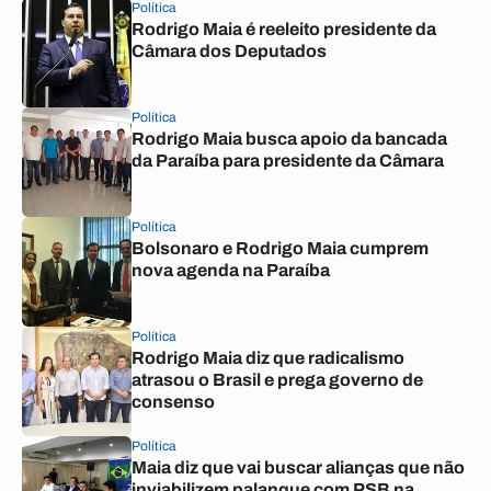
Política
Rodrigo Maia é reeleito presidente da
Câmara dos Deputados
Política
Rodrigo Maia busca apoio da bancada
da Paraíba para presidente da Câmara
Política
Bolsonaro e Rodrigo Maia cumprem
nova agenda na Paraíba
Política
Rodrigo Maia diz que radicalismo
atrasou o Brasil e prega governo de
consenso
Política
Maia diz que vai buscar alianças que não
inviabilizem palanque com PSB na