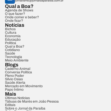
jornalismo@jornaldaparaiba.com.br
Qual a Boa?
Agenda de Shows
O que fazer?
Onde comer e beber?
Onde ficar?
Notícias
Bichos
Cultura
Economia
Educação
Política
Qual a Boa?
Cotidiano
Saúde
Tecnologia
Meio Ambiente
Blogs
Caderno Animal
Conversa Política
Pleno Poder
Sílvio Osias
Saúde Alerta
Mercado em Movimento
Papo Íntimo
Mais
Últimas Notícias
Tábuas de Marés em João Pessoa
Editais
Sobre o Jornal da Paraíba