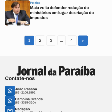
Política
Maia volta defender redução de
ministérios em lugar de criação de
impostos
1
2
3
...
4
>
Contate-nos
João Pessoa
(83) 2106.1892
Campina Grande
(83) 3315-3204
Redação