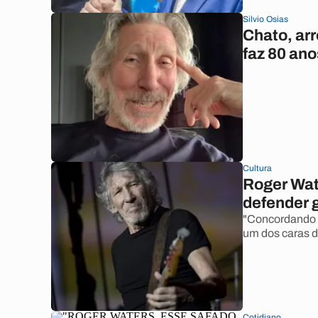
Silvio Osias
Chato, ar
faz 80 ano
Cultura
Roger Wat
defender 
"Concordando 
um dos caras do
Cotidiano