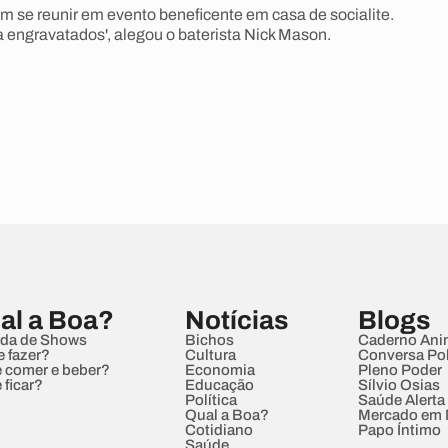
am se reunir em evento beneficente em casa de socialite.
a engravatados', alegou o baterista Nick Mason.
al a Boa?
Notícias
Blogs
da de Shows
Bichos
Caderno Ani
e fazer?
Cultura
Conversa Pol
 comer e beber?
Economia
Pleno Poder
 ficar?
Educação
Sílvio Osias
Política
Saúde Alerta
Qual a Boa?
Mercado em
Cotidiano
Papo Íntimo
Saúde