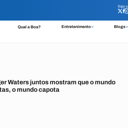
Siga 
Siga 
Entretenimento
Blogs
Qual a Boa?
ger Waters juntos mostram que o mundo
ltas, o mundo capota