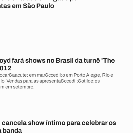
stas em São Paulo
oyd fará shows no Brasil da turnê 'The
2012
ocar&aacute; em mar&ccedil;o em Porto Alegre, Rio e
lo. Vendas para as apresenta&ccedil;&otilde;es
am em setembro.
 cancela show íntimo para celebrar os
a banda