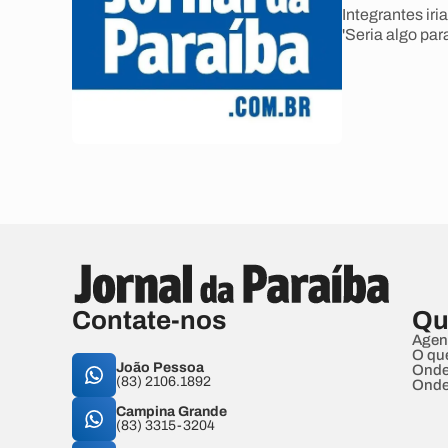
Integrantes iri
'Seria algo par
Contate-nos
Qu
Agen
O qu
João Pessoa
Onde
(83) 2106.1892
Onde
Campina Grande
(83) 3315-3204