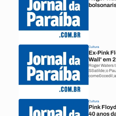
bolsonari
Cultura
Ex-Pink Fl
Wall' em 
Roger Waters t
S&atilde;o Pau
come&ccedil;
Cultura
Pink Floyd
40 anos d