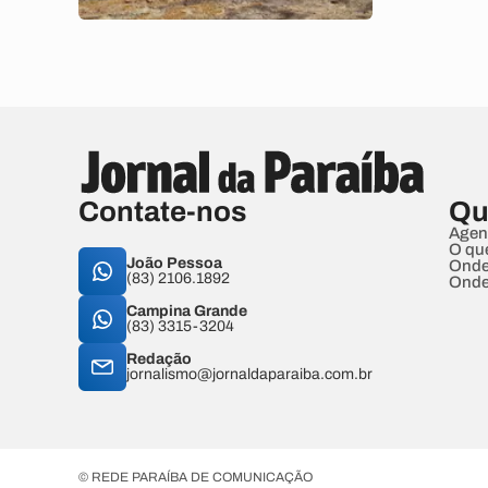
Contate-nos
Qu
Agen
O qu
João Pessoa
Onde
(83) 2106.1892
Onde
Campina Grande
(83) 3315-3204
Redação
jornalismo@jornaldaparaiba.com.br
© REDE PARAÍBA DE COMUNICAÇÃO