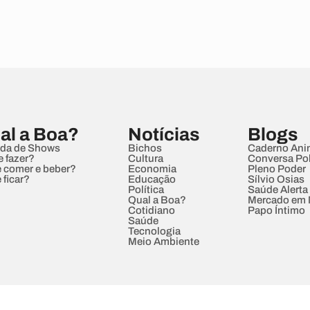
al a Boa?
Notícias
Blogs
da de Shows
Bichos
Caderno Ani
e fazer?
Cultura
Conversa Pol
 comer e beber?
Economia
Pleno Poder
 ficar?
Educação
Sílvio Osias
Política
Saúde Alerta
Qual a Boa?
Mercado em
Cotidiano
Papo Íntimo
Saúde
Tecnologia
Meio Ambiente