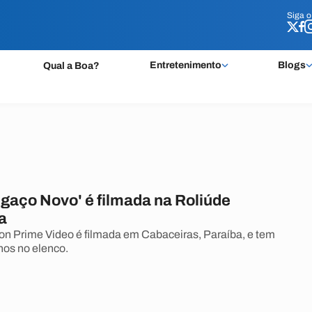
Siga 
Siga 
Entretenimento
Blogs
Qual a Boa?
ngaço Novo' é filmada na Roliúde
a
n Prime Video é filmada em Cabaceiras, Paraíba, e tem
nos no elenco.