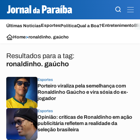
Esportes
Entretenimento
Bl
Últimas Notícias
Política
Qual a Boa?
Home
>
ronaldinho. gaúcho
Resultados para a tag:
ronaldinho. gaúcho
Esportes
Porteiro viraliza pela semelhança com
Ronaldinho Gaúcho e vira sósia do ex-
jogador
Esportes
Opinião: críticas de Ronaldinho em ação
publicitária refletem a realidade da
seleção brasileira