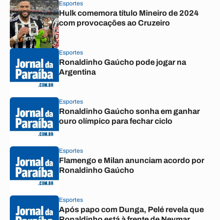
Esportes
Hulk comemora título Mineiro de 2024
com provocações ao Cruzeiro
Esportes
Ronaldinho Gaúcho pode jogar na
Argentina
Esportes
Ronaldinho Gaúcho sonha em ganhar
ouro olímpico para fechar ciclo
Esportes
Flamengo e Milan anunciam acordo por
Ronaldinho Gaúcho
Esportes
Após papo com Dunga, Pelé revela que
Ronaldinho está à frente de Neymar