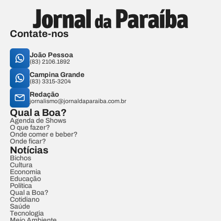
Contate-nos
João Pessoa
(83) 2106.1892
Campina Grande
(83) 3315-3204
Redação
jornalismo@jornaldaparaiba.com.br
Qual a Boa?
Agenda de Shows
O que fazer?
Onde comer e beber?
Onde ficar?
Notícias
Bichos
Cultura
Economia
Educação
Política
Qual a Boa?
Cotidiano
Saúde
Tecnologia
Meio Ambiente