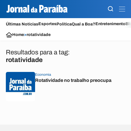
Esportes
Entretenimento
Bl
Últimas Notícias
Política
Qual a Boa?
Home
>
rotatividade
Resultados para a tag:
rotatividade
Economia
Rotatividade no trabalho preocupa