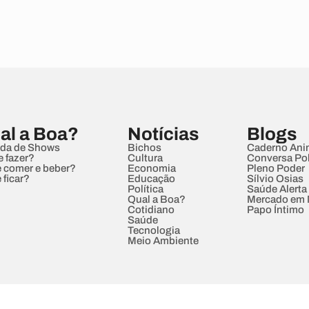
al a Boa?
Notícias
Blogs
da de Shows
Bichos
Caderno Ani
e fazer?
Cultura
Conversa Pol
 comer e beber?
Economia
Pleno Poder
 ficar?
Educação
Sílvio Osias
Política
Saúde Alerta
Qual a Boa?
Mercado em
Cotidiano
Papo Íntimo
Saúde
Tecnologia
Meio Ambiente