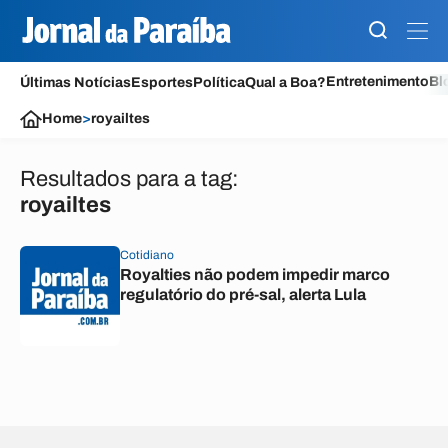
Entretenimento
Bl
Últimas Notícias
Esportes
Política
Qual a Boa?
Home
>
royailtes
Resultados para a tag:
royailtes
Cotidiano
Royalties não podem impedir marco
regulatório do pré-sal, alerta Lula