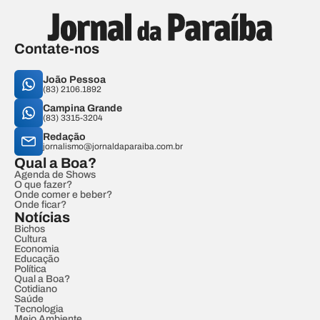
Contate-nos
João Pessoa
(83) 2106.1892
Campina Grande
(83) 3315-3204
Redação
jornalismo@jornaldaparaiba.com.br
Qual a Boa?
Agenda de Shows
O que fazer?
Onde comer e beber?
Onde ficar?
Notícias
Bichos
Cultura
Economia
Educação
Política
Qual a Boa?
Cotidiano
Saúde
Tecnologia
Meio Ambiente