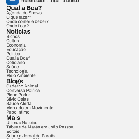
jornalismo@jornaldaparaiba.com.br
Qual a Boa?
Agenda de Shows
O que fazer?
Onde comer e beber?
Onde ficar?
Notícias
Bichos
Cultura
Economia
Educação
Política
Qual a Boa?
Cotidiano
Saúde
Tecnologia
Meio Ambiente
Blogs
Caderno Animal
Conversa Política
Pleno Poder
Sílvio Osias
Saúde Alerta
Mercado em Movimento
Papo Íntimo
Mais
Últimas Notícias
Tábuas de Marés em João Pessoa
Editais
Sobre o Jornal da Paraíba