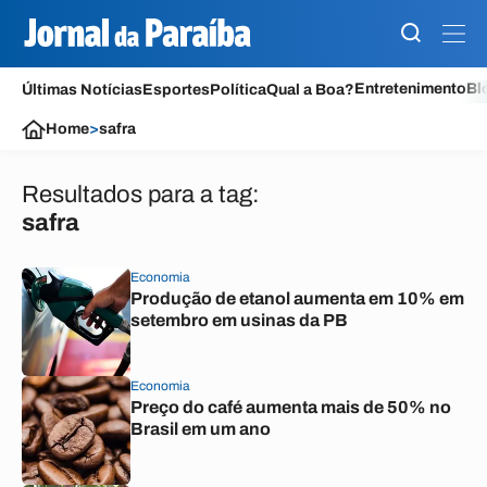
Entretenimento
Bl
Últimas Notícias
Esportes
Política
Qual a Boa?
Home
>
safra
Resultados para a tag:
safra
Economia
Produção de etanol aumenta em 10% em
setembro em usinas da PB
Economia
Preço do café aumenta mais de 50% no
Brasil em um ano