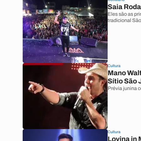
Saia Roda
Eles são as pr
tradicional Sã
Cultura
Mano Walt
Sítio São
Prévia junina 
Cultura
Lovina in