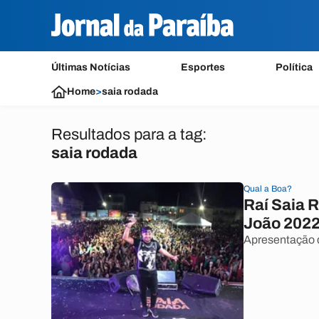
Últimas Notícias
Esportes
Política
Home
>
saia rodada
Resultados para a tag:
saia rodada
Qual a Boa?
Raí Saia 
João 2022
Apresentação do