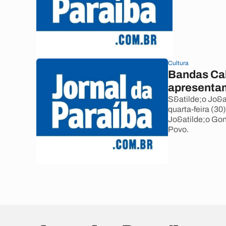
Cultura
Bandas Cal
apresenta
S&atilde;o Jo&a
quarta-feira (30
Jo&atilde;o Go
Povo.