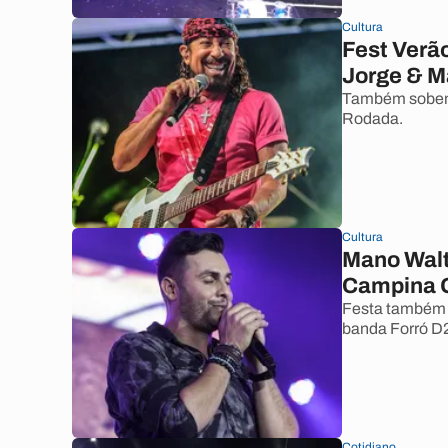
Cultura
Fest Verã
Jorge & M
Também sobem 
Rodada.
Cultura
Mano Walt
Campina G
Festa também 
banda Forró D
Cotidiano