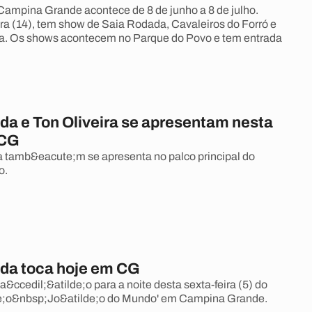
ampina Grande acontece de 8 de junho a 8 de julho.
ira (14), tem show de Saia Rodada, Cavaleiros do Forró e
ra. Os shows acontecem no Parque do Povo e tem entrada
da e Ton Oliveira se apresentam nesta
 CG
 tamb&eacute;m se apresenta no palco principal do
o.
da toca hoje em CG
&ccedil;&atilde;o para a noite desta sexta-feira (5) do
de;o&nbsp;Jo&atilde;o do Mundo' em Campina Grande.