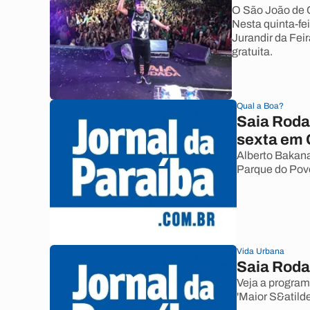
O São João de C
Nesta quinta-fe
Jurandir da Fei
gratuita.
Qual a Boa?
Saia Roda
sexta em
Alberto Bakana
Parque do Pov
Vida Urbana
Saia Roda
Veja a programa
'Maior S&atil