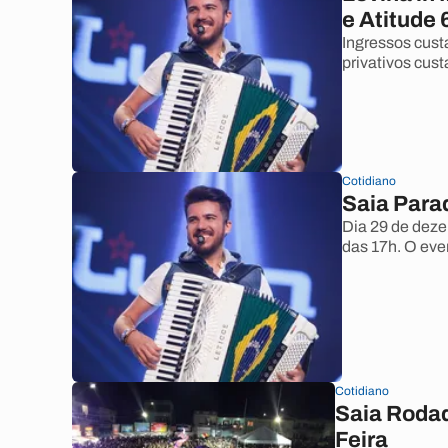
e Atitude
Ingressos cust
privativos cust
Cotidiano
Saia Para
Dia 29 de dezem
das 17h. O eve
Cotidiano
Saia Rodad
Feira