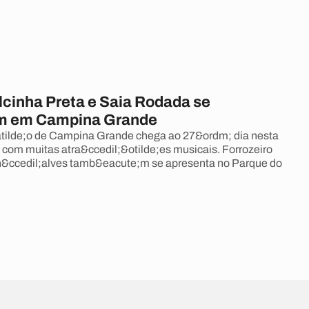
cinha Preta e Saia Rodada se
m em Campina Grande
tilde;o de Campina Grande chega ao 27&ordm; dia nesta
) com muitas atra&ccedil;&otilde;es musicais. Forrozeiro
n&ccedil;alves tamb&eacute;m se apresenta no Parque do